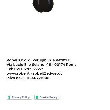
Robel s.n.c. di Perugini S. e Petitti E.
Via Lucio Elio Seiano, 46 - 00174 Roma
Tel: +39 0676965657
www.robel.it - robel@edweb.it
P.iva e C.F. 11240721008