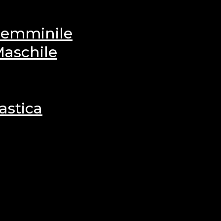
 Femminile
Maschile
astica