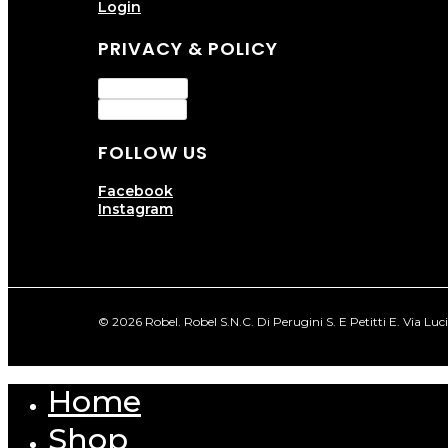
Login
PRIVACY & POLICY
Privacy Policy
Cookie Policy
FOLLOW US
Facebook
Instagram
© 2026 Robel. Robel S.N.C. Di Perugini S. E Petitti E. Via Lu
Home
Close
Menu
Shop