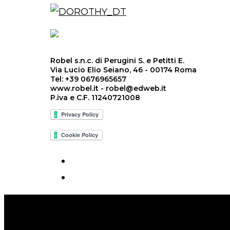
Robel s.n.c. di Perugini S. e Petitti E.
Via Lucio Elio Seiano, 46 - 00174 Roma
Tel: +39 0676965657
www.robel.it - robel@edweb.it
P.iva e C.F. 11240721008