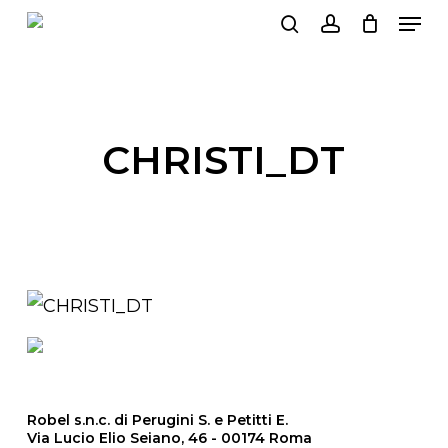
Men
Skip
search
account
to
main
content
CHRISTI_DT
Robel s.n.c. di Perugini S. e Petitti E.
Via Lucio Elio Seiano, 46 - 00174 Roma