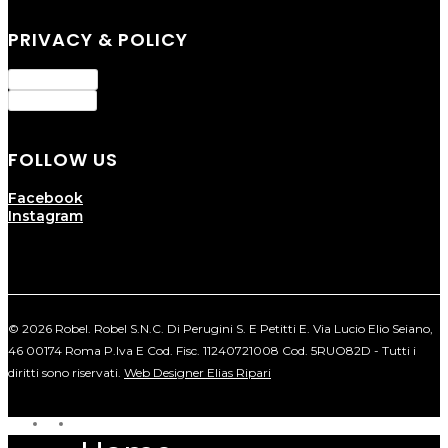
PRIVACY & POLICY
Privacy Policy
Cookie Policy
FOLLOW US
Facebook
Instagram
© 2026 Robel. Robel S.N.C. Di Perugini S. E Petitti E. Via Lucio Elio Seiano,
46 00174 Roma P.Iva E Cod. Fisc. 11240721008 Cod. 5RUO82D - Tutti i
diritti sono riservati.
Web Designer Elias Ripari
facebook
instagram