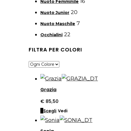
16
Nuoto Femminile
20
Nuoto Junior
7
Nuoto Maschile
22
Occhialini
FILTRA PER COLORI
Grazia
€
85,50
Questo
Scegli
Vedi
prodotto
ha