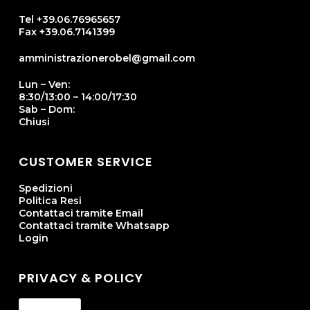
Tel +39.06.76965657
essere
Fax +39.06.7141399
scelte
amministrazionerobel@gmail.com
nella
Lun – Ven:
pagina
8:30/13:00 – 14:00/17:30
del
Sab – Dom:
Chiusi
prodotto
CUSTOMER SERVICE
Spedizioni
Politica Resi
Contattaci tramite Email
Contattaci tramite Whatsapp
Login
PRIVACY & POLICY
Privacy Policy