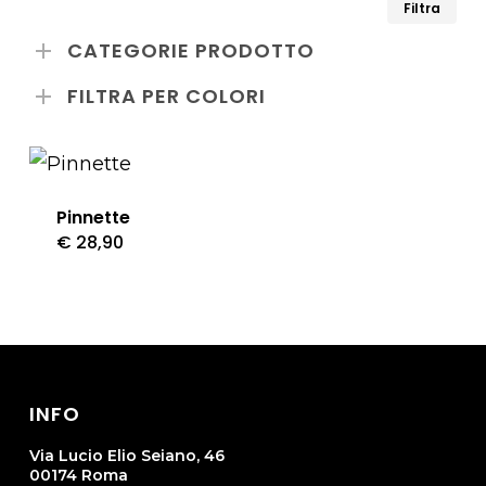
Pr
Pr
Filtra
Mi
Ma
CATEGORIE PRODOTTO
FILTRA PER COLORI
Pinnette
€
28,90
Questo
prodotto
ha
più
varianti.
INFO
Le
opzioni
Via Lucio Elio Seiano, 46
00174 Roma
possono