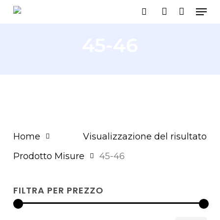
Men
Skip
search
account
to
main
45-46
content
Home
Visualizzazione del risultato
Prodotto Misure
45-46
FILTRA PER PREZZO