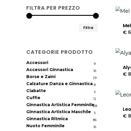
FILTRA PER PREZZO
Me
Prezzo
Prezzo
Filtra
€
6
Min
Max
CATEGORIE PRODOTTO
Accessori
9
Aly
Accessori Ginnastica
16
€
8
Borse e Zaini
29
Calzature Danza e Ginnastica
8
Ciabatte
5
Cuffie
12
Ginnastica Artistica Femminile
128
Le
Ginnastica Artistica Maschile
5
€
8
Ginnastica Ritmica
86
Nuoto Femminile
16