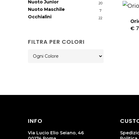
Nuoto Junior
20
Nuoto Maschile
7
Occhialini
22
Ori
€
7
FILTRA PER COLORI
INFO
CUSTO
Via Lucio Elio Seiano, 46
Spedizi
00174 Roma
Politica