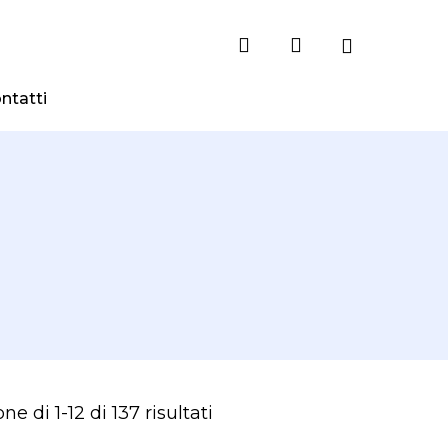
search
account
ntatti
Ordina
ne di 1-12 di 137 risultati