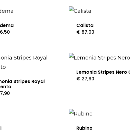
adema
Calista
6,50
€
87,00
Questo
Questo
prodotto
prodotto
ha
ha
più
più
varianti.
varianti.
Lemonia Stripes Nero 
Le
€
27,90
Le
Questo
onia Stripes Royal
gento
opzioni
opzioni
prodotto
7,90
Questo
possono
possono
ha
prodotto
essere
essere
più
ha
scelte
scelte
varianti.
più
nella
nella
Le
i
Rubino