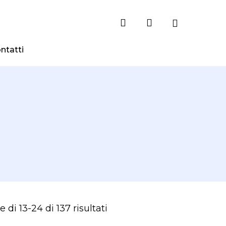
search
account
ntatti
Ordina
 di 13-24 di 137 risultati