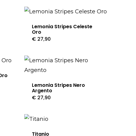
in
base
al
Lemonia Stripes Celeste
Oro
più
€
27,90
Questo
prodotto
recente
ha
più
Oro
varianti.
Lemonia Stripes Nero
Le
Argento
€
27,90
opzioni
Questo
possono
prodotto
essere
ha
scelte
più
Titanio