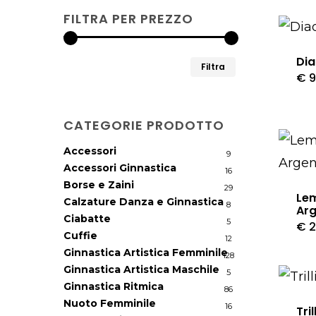
FILTRA PER PREZZO
Di
Prezzo
Prezzo
Filtra
€
9
Min
Max
CATEGORIE PRODOTTO
Accessori
9
Accessori Ginnastica
16
Borse e Zaini
29
Lem
Calzature Danza e Ginnastica
8
Ar
Ciabatte
5
€
2
Cuffie
12
Ginnastica Artistica Femminile
128
Ginnastica Artistica Maschile
5
Ginnastica Ritmica
86
Nuoto Femminile
16
Trill