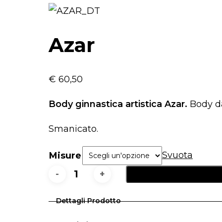
Azar
€
60,50
Body ginnastica artistica Azar.
Body da 
Smanicato.
Svuota
Misure
Azar
quantità
Dettagli Prodotto