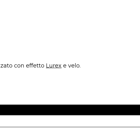
zzato con effetto
Lurex
e velo.
llo