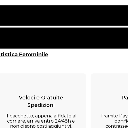
Vedi Taglie
Istruzioni Lavaggio
rtistica Femminile
Veloci e Gratuite
Pa
Spedizioni
Il pacchetto, appena affidato al
Tramite Payp
corriere, arriva entro 24/48h e
bonifi
non ci sono costi aggiuntivi.
contrasseg