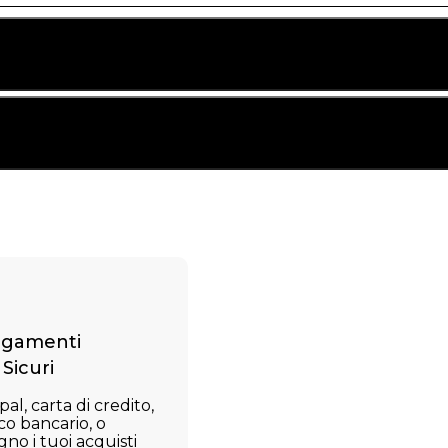
gamenti
Sicuri
al, carta di credito,
co bancario, o
no i tuoi acquisti