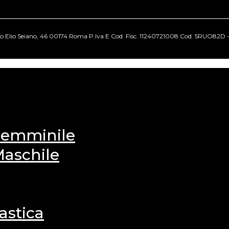
cio Elio Seiano, 46 00174 Roma P.Iva E Cod. Fisc. 11240721008 Cod. 5RUO82D - Tut
 Femminile
Maschile
astica