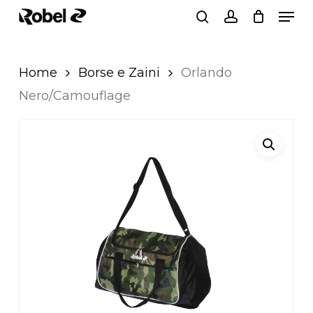
Men
Skip
search
account
to
Close
main
Men
Home
Borse e Zaini
Orlando
content
Nero/Camouflage