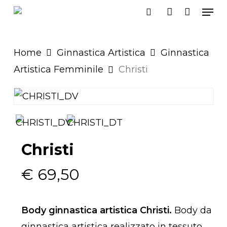
Men
Skip
search
account
to
main
Home
Ginnastica Artistica
Ginnastica
content
Artistica Femminile
Christi
Christi
€
69,50
Body ginnastica artistica Christi.
Body da
ginnastica artistica realizzato in tessuto