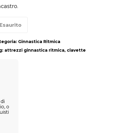
incastro.
Esaurito
tegoria:
Ginnastica Ritmica
g:
attrezzi ginnastica ritmica
,
clavette
 di
io, o
isti