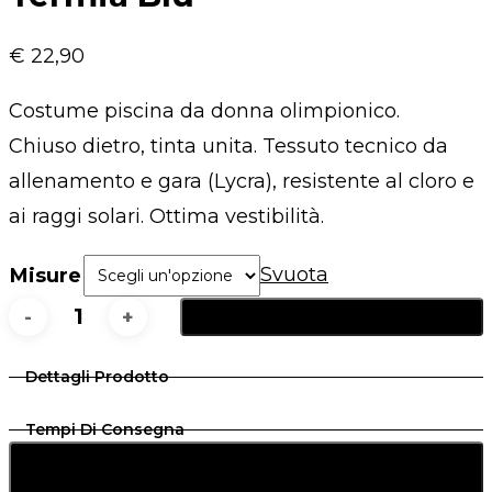
€
22,90
Costume piscina da donna olimpionico.
Chiuso dietro, tinta unita. Tessuto tecnico da
allenamento e gara (Lycra), resistente al cloro e
ai raggi solari. Ottima vestibilità.
Svuota
Misure
Aggiungi Al Carrello
Termia
Blu
Dettagli Prodotto
quantità
Tempi Di Consegna
Vedi Taglie