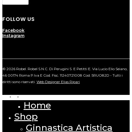
Cookie Policy
FOLLOW US
Facebook
Instagram
© 2026 Robel. Robel S.N.C. Di Perugini S. E Petitti E. Via Lucio Elio Seiano,
46 00174 Roma P.Iva E Cod. Fisc. 11240721008 Cod. 5RUO82D - Tutti i
diritti sono riservati.
Web Designer Elias Ripari
facebook
instagram
Home
Close
Menu
Shop
Ginnastica Artistica