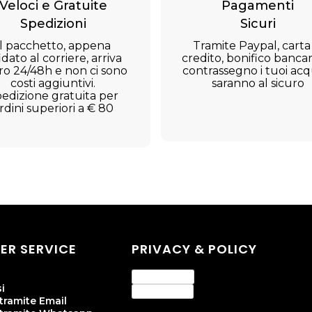
Veloci e Gratuite
Pagamenti
Spedizioni
Sicuri
Il pacchetto, appena
Tramite Paypal, carta
idato al corriere, arriva
credito, bonifico bancar
ro 24/48h e non ci sono
contrassegno i tuoi acqu
costi aggiuntivi.
saranno al sicuro
edizione gratuita per
rdini superiori a € 80
ER SERVICE
PRIVACY & POLICY
Privacy Policy
i
Cookie Policy
tramite Email