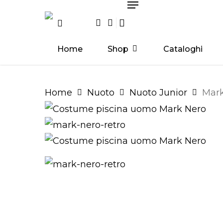
search
account
Skip
Menu
Facebook
Instagram
to
main
Home
Shop
Cataloghi
content
Hit enter to search or ESC to close
Home
Nuoto
Nuoto Junior
Mark