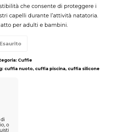
stibilità che consente di proteggere i
stri capelli durante l’attività natatoria.
atto per adulti e bambini.
Esaurito
tegoria:
Cuffie
g:
cuffia nuoto
,
cuffia piscina
,
cuffia silicone
 di
io, o
isti