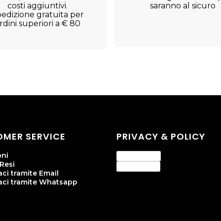
costi aggiuntivi.
saranno al sicuro
edizione gratuita per
rdini superiori a € 80
MER SERVICE
PRIVACY & POLICY
oni
Privacy Policy
 Resi
Cookie Policy
ci tramite Email
aci tramite Whatsapp