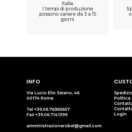
Italia.
I tempi di produzione
Sp
possono variare da 3 a 15
o
giorni.
INFO
CUSTO
Via Lucio Elio Seiano, 46
Spedizi
00174 Roma
Politica
Contatta
Contatt
Tel +39.06.76965657
Login
Fax +39.06.7141399
amministrazionerobel@gmail.com