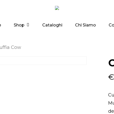
Shop
e
Cataloghi
Chi Siamo
Co
uffia Cow
C
Cu
Mu
de