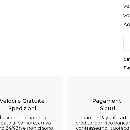
ve
vo
Ad
Ca
Ta
Veloci e Gratuite
Pagamenti
Spedizioni
Sicuri
Il pacchetto, appena
Tramite Paypal, carta
idato al corriere, arriva
credito, bonifico bancar
ro 24/48h e non ci sono
contrassegno i tuoi acqu