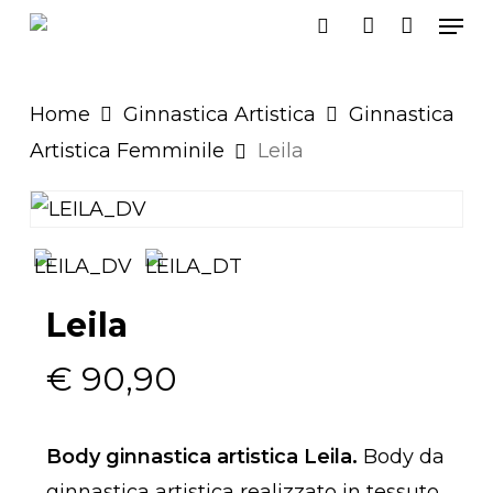
Men
Skip
search
account
to
main
Home
Ginnastica Artistica
Ginnastica
content
Artistica Femminile
Leila
Leila
€
90,90
Body ginnastica artistica Leila.
Body da
ginnastica artistica realizzato in tessuto