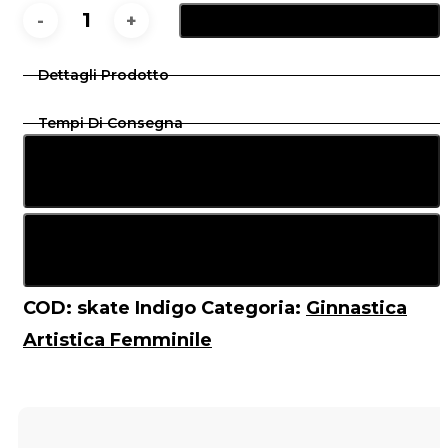
Aggiungi Al Carrello
Lemonia
Skate
Dettagli Prodotto
Indigo
Tempi Di Consegna
quantità
Vedi Taglie
Istruzioni Lavaggio
COD:
skate Indigo
Categoria:
Ginnastica
Artistica Femminile