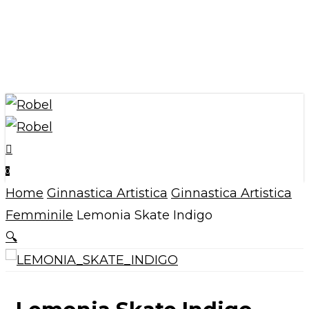
Skip
to
main
content
search
account
0
Menu
Home
Ginnastica Artistica
Ginnastica Artistica
Femminile
Lemonia Skate Indigo
🔍