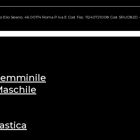
cio Elio Seiano, 46 00174 Roma P.Iva E Cod. Fisc. 11240721008 Cod. 5RUO82D - Tut
 Femminile
Maschile
astica