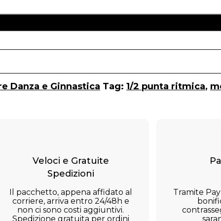
Aggiungi Al Carre
re Danza e Ginnastica
Tag:
1/2 punta ritmica
,
me
Veloci e Gratuite
Pa
Spedizioni
Il pacchetto, appena affidato al
Tramite Payp
corriere, arriva entro 24/48h e
bonifi
non ci sono costi aggiuntivi.
contrasseg
Spedizione gratuita per ordini
sara