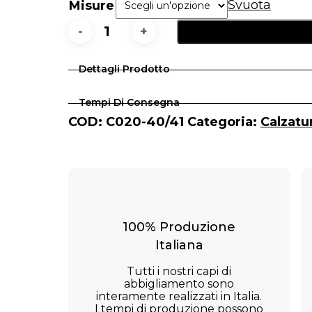
Svuota
Misure
New
Robel
Dettagli Prodotto
quantità
Tempi Di Consegna
COD:
C020-40/41
Categoria:
Calzatu
100% Produzione
Italiana
Tutti i nostri capi di
abbigliamento sono
interamente realizzati in Italia.
I tempi di produzione possono