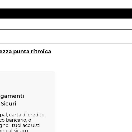
llo
zza punta ritmica
gamenti
Sicuri
al, carta di credito,
co bancario, o
no i tuoi acquisti
nno al sicuro