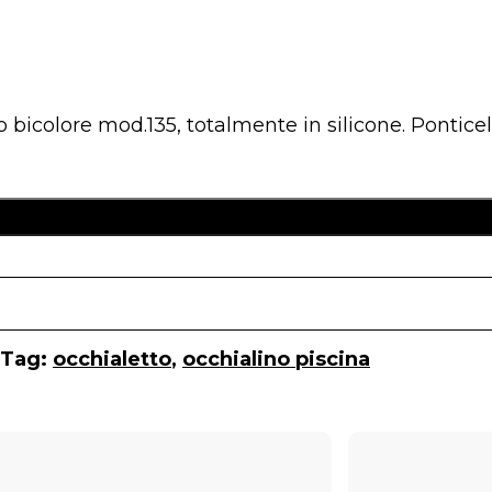
 bicolore mod.135, totalmente in silicone. Pontice
i
Aggiungi Al Carre
Tag:
occhialetto
,
occhialino piscina