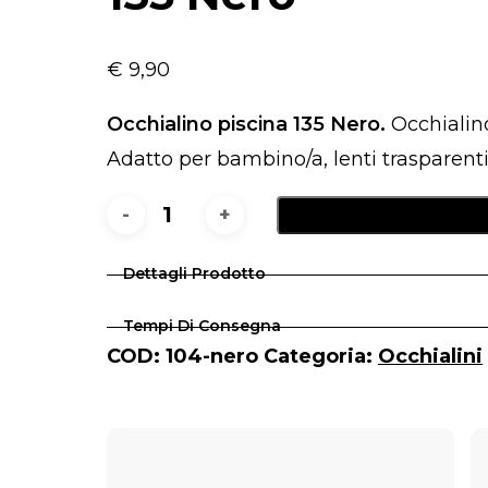
€
9,90
Occhialino piscina 135 Nero.
Occhialino
Adatto per bambino/a, lenti trasparent
135
Nero
Dettagli Prodotto
quantità
Tempi Di Consegna
COD:
104-nero
Categoria:
Occhialini