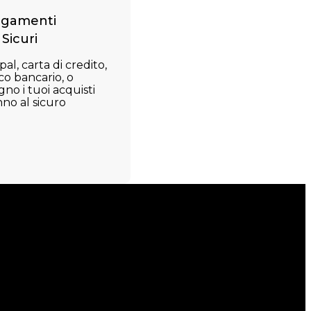
gamenti
Sicuri
al, carta di credito,
co bancario, o
no i tuoi acquisti
nno al sicuro