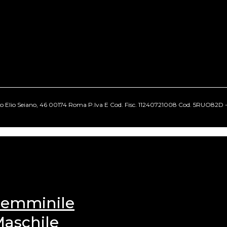
cio Elio Seiano, 46 00174 Roma P.Iva E Cod. Fisc. 11240721008 Cod. 5RUO82D - Tut
 Femminile
Maschile