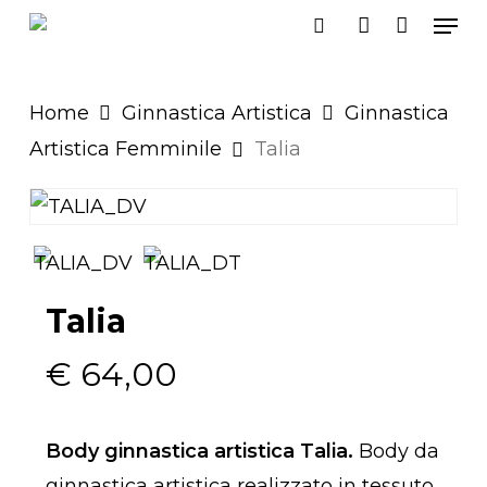
Men
Skip
search
account
to
main
Home
Ginnastica Artistica
Ginnastica
content
Artistica Femminile
Talia
Talia
€
64,00
Body ginnastica artistica Talia.
Body da
ginnastica artistica realizzato in tessuto