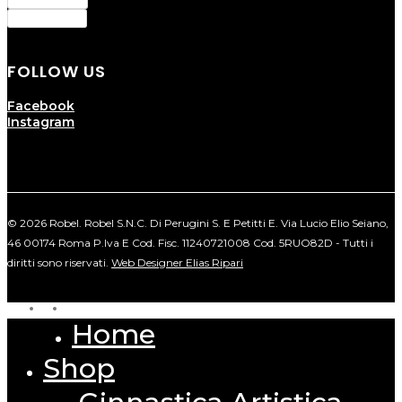
Cookie Policy
FOLLOW US
Facebook
Instagram
© 2026 Robel. Robel S.N.C. Di Perugini S. E Petitti E. Via Lucio Elio Seiano,
46 00174 Roma P.Iva E Cod. Fisc. 11240721008 Cod. 5RUO82D - Tutti i
diritti sono riservati.
Web Designer Elias Ripari
facebook
instagram
Home
Close
Menu
Shop