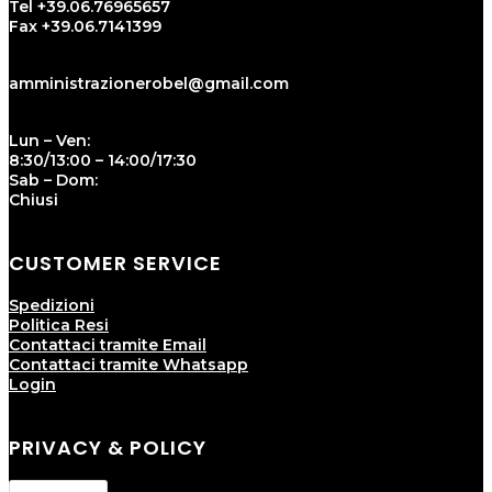
Tel +39.06.76965657
Fax +39.06.7141399
amministrazionerobel@gmail.com
Lun – Ven:
8:30/13:00 – 14:00/17:30
Sab – Dom:
Chiusi
CUSTOMER SERVICE
Spedizioni
Politica Resi
Contattaci tramite Email
Contattaci tramite Whatsapp
Login
PRIVACY & POLICY
Privacy Policy