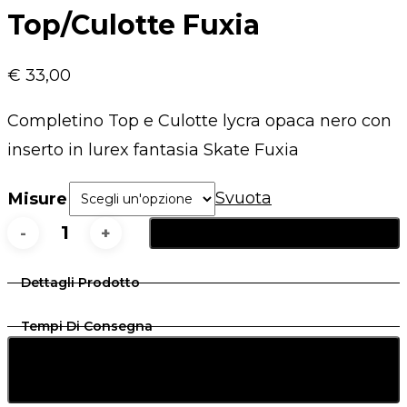
Top/Culotte Fuxia
€
33,00
Completino Top e Culotte lycra opaca nero con
inserto in lurex fantasia Skate Fuxia
Svuota
Misure
Aggiungi Al Carrello
Top/Culotte
Fuxia
Dettagli Prodotto
quantità
Tempi Di Consegna
Vedi Taglie