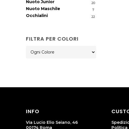
Nuoto Junior
20
Nuoto Maschile
7
Occhialini
22
FILTRA PER COLORI
INFO
CUSTO
Via Lucio Elio Seiano, 46
Spedizi
00174 Roma
Politica