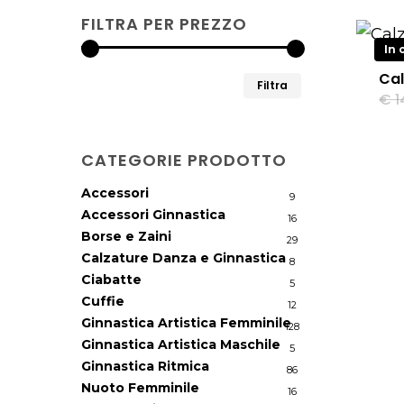
FILTRA PER PREZZO
In 
Cal
Prezzo
Prezzo
Filtra
€
1
Min
Max
CATEGORIE PRODOTTO
Accessori
9
Accessori Ginnastica
16
Borse e Zaini
29
Calzature Danza e Ginnastica
8
Ciabatte
5
Cuffie
12
Ginnastica Artistica Femminile
128
Ginnastica Artistica Maschile
5
Ginnastica Ritmica
86
Nuoto Femminile
16