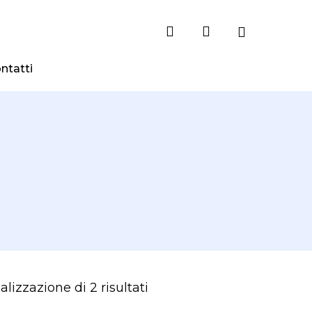
search
account
ntatti
Ordina
alizzazione di 2 risultati