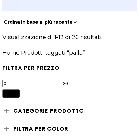
Ordina
Visualizzazione di 1-12 di 26 risultati
in
Home
Prodotti taggati “palla”
base
al
FILTRA PER PREZZO
più
Prezzo
Prezzo
recente
Min
Max
Filtra
CATEGORIE PRODOTTO
FILTRA PER COLORI