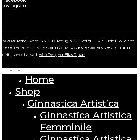
Facebook
Instagram
© 2026 Robel. Robel S.N.C. Di Perugini S. E Petitti E. Via Lucio Elio Seiano,
46 00174 Roma P.Iva E Cod. Fisc. 11240721008 Cod. 5RUO82D - Tutti i
diritti sono riservati.
Web Designer Elias Ripari
facebook
instagram
Home
Close
Menu
Shop
Ginnastica Artistica
Ginnastica Artistica
Femminile
Ginnastica Artistica