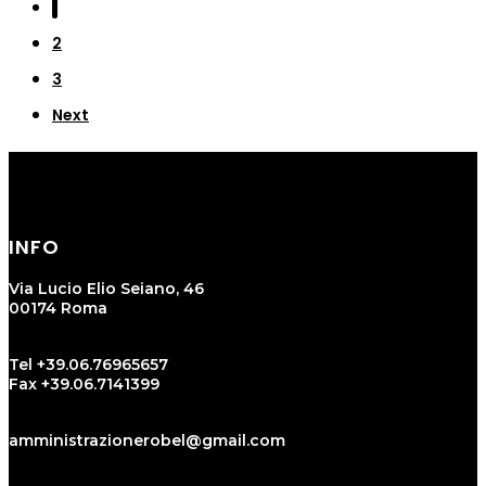
1
2
3
Next
INFO
Via Lucio Elio Seiano, 46
00174 Roma
Tel +39.06.76965657
Fax +39.06.7141399
amministrazionerobel@gmail.com