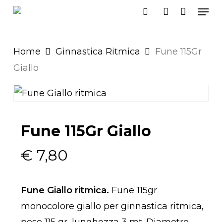
Men
Skip
search
account
to
main
Home
Ginnastica Ritmica
Fune 115Gr
content
Giallo
Fune 115Gr Giallo
€
7,80
Fune Giallo ritmica.
Fune 115gr
monocolore giallo per ginnastica ritmica,