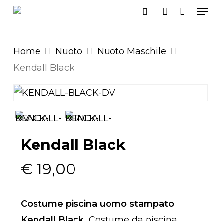
Men
Skip
search
account
to
main
Home
Nuoto
Nuoto Maschile
content
Kendall Black
Kendall Black
€
19,00
Costume piscina uomo
stampato
Kendall Black.
Costume da piscina