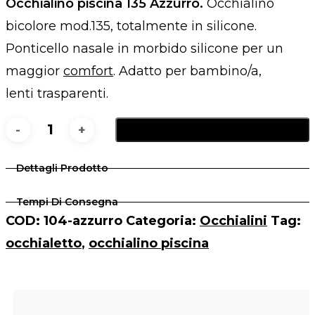
Occhialino piscina 135 Azzurro.
Occhialino
bicolore mod.135, totalmente in silicone.
Ponticello nasale in morbido silicone per un
maggior
comfort
. Adatto per bambino/a,
lenti trasparenti.
Aggiungi Al Carrello
135
Azzurro
Dettagli Prodotto
quantità
Tempi Di Consegna
COD:
104-azzurro
Categoria:
Occhialini
Tag:
occhialetto
,
occhialino piscina