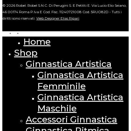
© 2026 Robel. Robel S.N.C. Di Perugini S. E Petitti E. Via Lucio Elio Seiano,
46 00174 Roma P.Iva E Cod. Fisc. 11240721008 Cod. 5RUO82D - Tutti i
diritti sono riservati.
Web Designer Elias Ripari
facebook
instagram
Home
Close
Menu
Shop
Ginnastica Artistica
Ginnastica Artistica
Femminile
Ginnastica Artistica
Maschile
Accessori Ginnastica
Ginnastica Ritmica