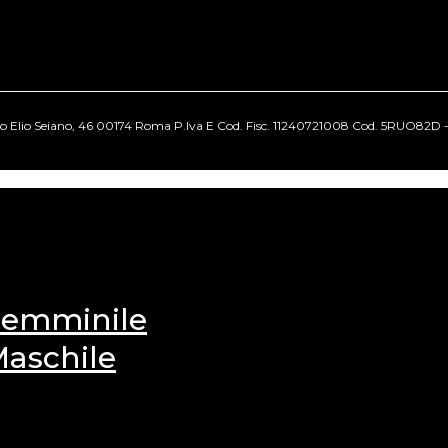
cio Elio Seiano, 46 00174 Roma P.Iva E Cod. Fisc. 11240721008 Cod. 5RUO82D - Tut
 Femminile
Maschile