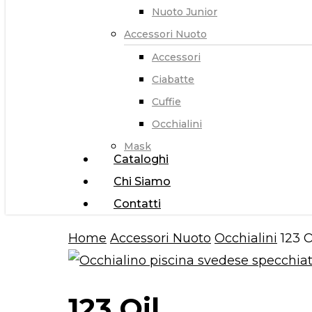
Nuoto Junior
Accessori Nuoto
Accessori
Ciabatte
Cuffie
Occhialini
Mask
Cataloghi
Chi Siamo
Contatti
Home
Accessori Nuoto
Occhialini
123 O
123 Oil