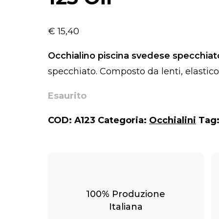
€
15,40
Occhialino piscina svedese specchiato
specchiato. Composto da lenti, elastico,
Esaurito
COD:
A123
Categoria:
Occhialini
Tag
100% Produzione
Italiana