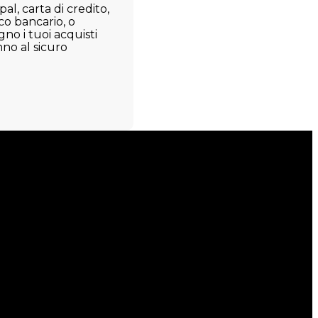
al, carta di credito,
co bancario, o
no i tuoi acquisti
nno al sicuro