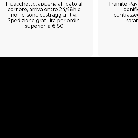
Il pacchetto, appena affidato al
Tramite Payp
corriere, arriva entro 24/48h e
bonifi
non ci sono costi aggiuntivi.
contrasseg
Spedizione gratuita per ordini
sara
superiori a € 80