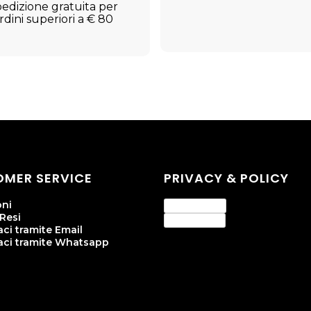
edizione gratuita per
rdini superiori a € 80
MER SERVICE
PRIVACY & POLICY
oni
Privacy Policy
 Resi
Cookie Policy
ci tramite Email
aci tramite Whatsapp