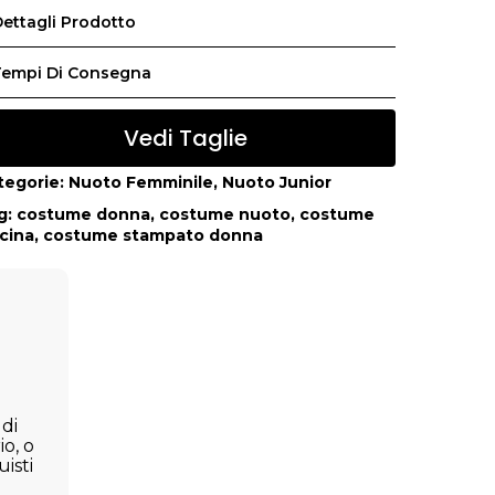
ettagli Prodotto
Tempi Di Consegna
Vedi Taglie
tegorie:
Nuoto Femminile
,
Nuoto Junior
g:
costume donna
,
costume nuoto
,
costume
scina
,
costume stampato donna
 di
io, o
isti