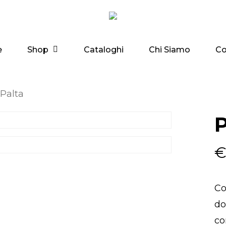
Shop
e
Cataloghi
Chi Siamo
Co
Palta
P
Co
do
co