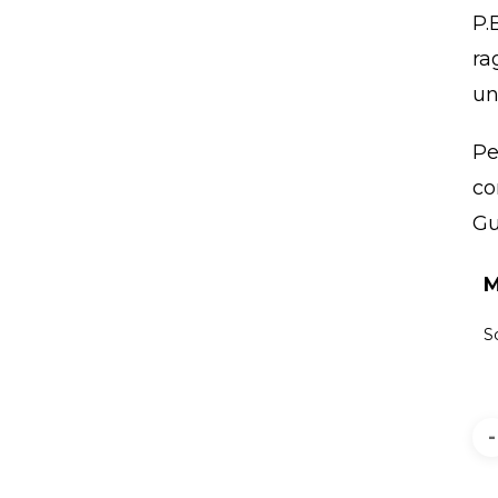
P.
ra
un
Pe
co
Gu
M