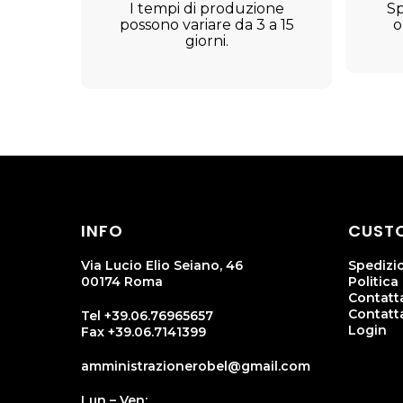
I tempi di produzione
Sp
possono variare da 3 a 15
o
giorni.
INFO
CUSTO
Via Lucio Elio Seiano, 46
Spedizi
00174 Roma
Politica
Contatta
Contatt
Tel +39.06.76965657
Login
Fax +39.06.7141399
amministrazionerobel@gmail.com
Lun – Ven: