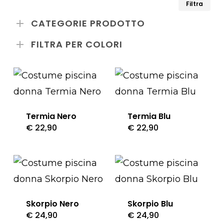
Pr
Pr
Filtra
re
Mi
Ma
CATEGORIE PRODOTTO
FILTRA PER COLORI
Termia Nero
Termia Blu
€
22,90
€
22,90
Questo
Questo
prodotto
prodotto
ha
ha
più
più
varianti.
varianti.
Skorpio Nero
Skorpio Blu
Le
Le
€
24,90
€
24,90
Questo
Questo
opzioni
opzioni