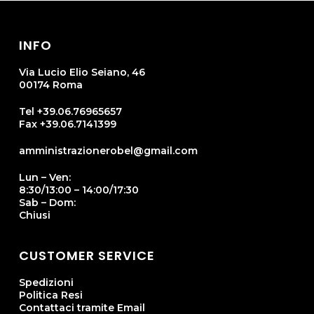
possono
possono
prodotto
prodotto
essere
essere
INFO
scelte
scelte
Via Lucio Elio Seiano, 46
nella
nella
00174 Roma
pagina
pagina
Tel +39.06.76965657
del
del
Fax +39.06.7141399
prodotto
prodotto
amministrazionerobel@gmail.com
Lun – Ven:
8:30/13:00 – 14:00/17:30
Sab – Dom:
Chiusi
CUSTOMER SERVICE
Spedizioni
Politica Resi
Contattaci tramite Email