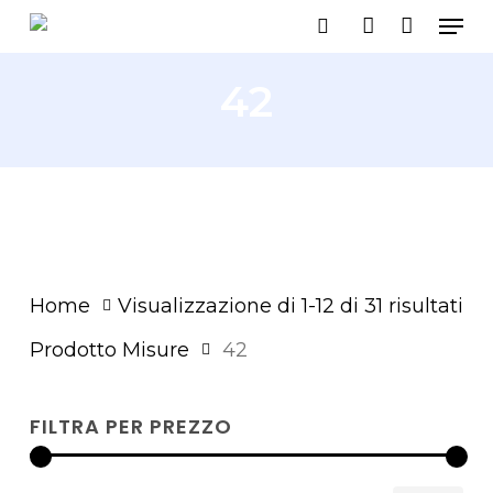
Men
Skip
search
account
to
main
42
content
Or
Home
Visualizzazione di 1-12 di 31 risultati
in
Prodotto Misure
42
ba
FILTRA PER PREZZO
al
pi