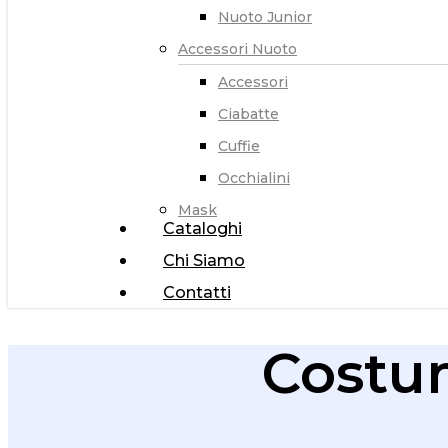
Nuoto Junior
Accessori Nuoto
Accessori
Ciabatte
Cuffie
Occhialini
Mask
Cataloghi
Chi Siamo
Contatti
Costu