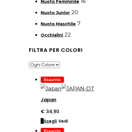
16
Nuoto Femminile
20
Nuoto Junior
7
Nuoto Maschile
22
Occhialini
FILTRA PER COLORI
Esaurito
Japan
€
34,90
Questo
Scegli
Vedi
prodotto
Esaurito