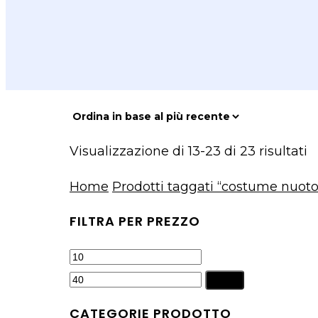
O
Visualizzazione di 13-23 di 23 risultati
i
Home
Prodotti taggati “costume nuoto
b
al
FILTRA PER PREZZO
p
Prezzo
Prezzo
r
Min
Max
Filtra
CATEGORIE PRODOTTO